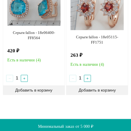
Серьги fallon - 18e06400-
Серьги fallon - 18e05115-
FF8564
FF1751
420 ₽
263 ₽
Есть в наличии (
4
)
Есть в наличии (
4
)
−
+
−
+
О компании
Доставка
Оплата
Скидки
Минимальный заказ от 5 000 ₽