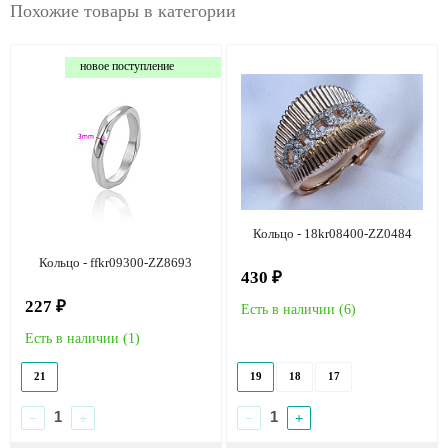
Похожие товары в категории
новое поступление
Кольцо - 18kr08400-ZZ0484
Кольцо - ffkr09300-ZZ8693
430 ₽
227 ₽
Есть в наличии (
6
)
Есть в наличии (
1
)
21
19
18
17
−
+
−
+