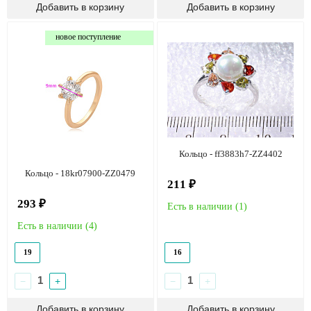
новое поступление
Кольцо - ff3883h7-ZZ4402
Кольцо - 18kr07900-ZZ0479
211 ₽
293 ₽
Есть в наличии (
1
)
Есть в наличии (
4
)
19
16
−
+
−
+