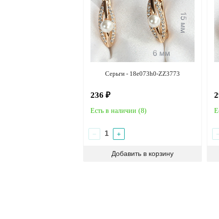
Серьги - 18e073h0-ZZ3773
236 ₽
2
Есть в наличии (
8
)
Е
−
+