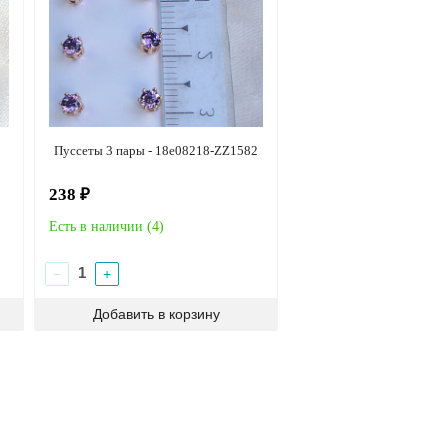
Пуссеты 3 пары - 18e08218-ZZ1582
238 ₽
Есть в наличии (
4
)
−
+